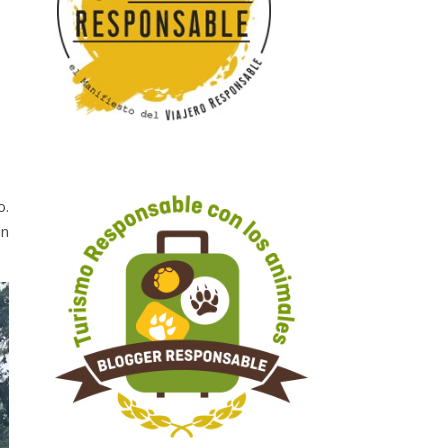
o.
un