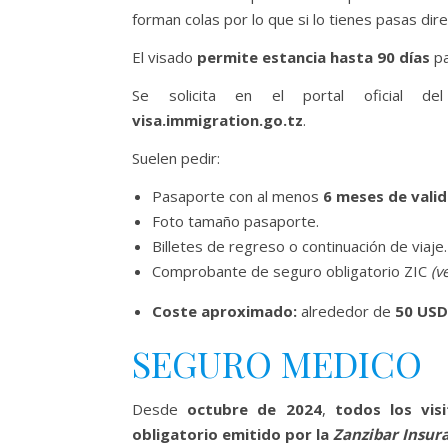
forman colas por lo que si lo tienes pasas dir
El visado
permite estancia hasta 90 días
pa
Se solicita en el portal oficial d
visa.immigration.go.tz
.
Suelen pedir:
Pasaporte con al menos
6 meses de vali
Foto tamaño pasaporte.
Billetes de regreso o continuación de viaje.
Comprobante de seguro obligatorio ZIC
(v
Coste aproximado:
alrededor de
50 USD
SEGURO MEDICO
Desde
octubre de 2024
,
todos los vis
obligatorio emitido por la
Zanzibar Insur