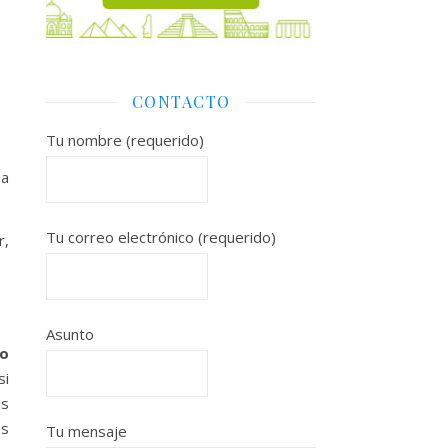
CONTACTO
Tu nombre (requerido)
 a
Tu correo electrónico (requerido)
r,
Asunto
so
si
es
os
Tu mensaje