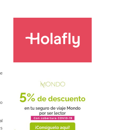
de
co
al
es