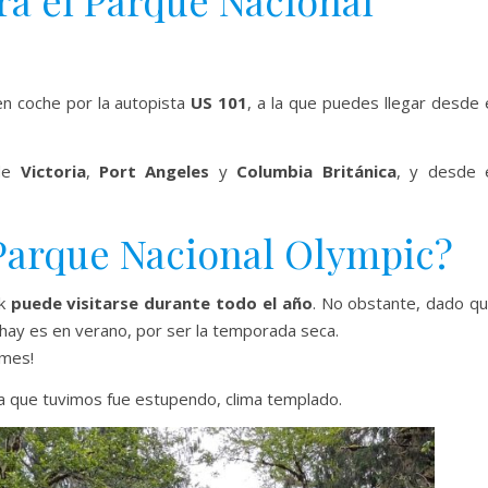
a el Parque Nacional
en coche por la autopista
US 101
, a la que puedes llegar desde 
de
Victoria
,
Port Angeles
y
Columbia Británica
, y desde 
 Parque Nacional Olympic?
rk
puede visitarse durante todo el año
. No obstante, dado q
s hay es en verano, por ser la temporada seca.
 mes!
ima que tuvimos fue estupendo, clima templado.