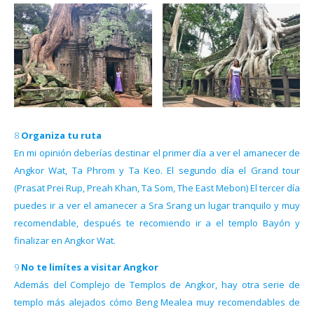
8 Organiza tu ruta
En mi opinión deberías destinar el primer día a ver el amanecer de
Angkor Wat, Ta Phrom y Ta Keo. El segundo día el Grand tour
(Prasat Prei Rup, Preah Khan, Ta Som, The East Mebon) El tercer día
puedes ir a ver el amanecer a Sra Srang un lugar tranquilo y muy
recomendable, después te recomiendo ir a el templo Bayón y
finalizar en Angkor Wat.
9 No te limítes a visitar Angkor
Además del Complejo de Templos de Angkor, hay otra serie de
templo más alejados cómo Beng Mealea muy recomendables de