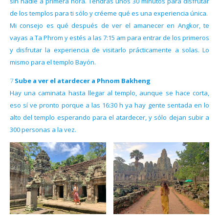
sin nadie a primera hora. Tendrás unos 30 minutos para disfrutar
de los templos para ti sólo y créeme qué es una experiencia única.
Mi consejo es qué después de ver el amanecer en Angkor, te
vayas a Ta Phrom y estés a las 7:15 am para entrar de los primeros
y disfrutar la experiencia de visitarlo prácticamente a solas. Lo
mismo para el templo Bayón.
7 Sube a ver el atardecer a Phnom
Bakheng
Hay una caminata hasta llegar al templo, aunque se hace corta,
eso sí ve pronto porque a las 16:30 h ya hay gente sentada en lo
alto del templo esperando para el atardecer, y sólo dejan subir a
300 personas a la vez.