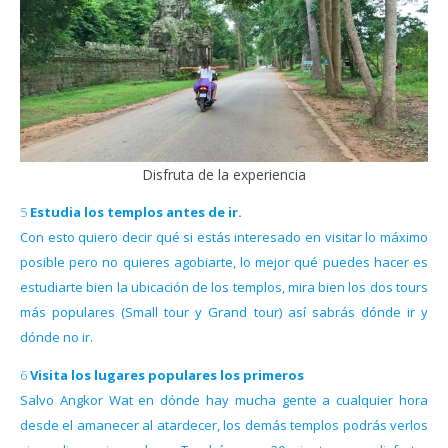
Disfruta de la experiencia
5 Estudia los templos antes de ir.
Con esto quiero decir qué si estás interesado en visitar lo máximo
posible pero no quieres agobiarte, lo mejor qué puedes hacer es
estudiarte bien la ubicación de los templos, mira bien los dos tours
más populares (Small tour y Grand tour) así sabrás dónde ir y
dónde no ir.
6 Visita los lugares populares los primeros
Salvo Angkor Wat en dónde hay mucha gente a cualquier hora
desde el amanecer al atardecer, los demás templos podrás verlos